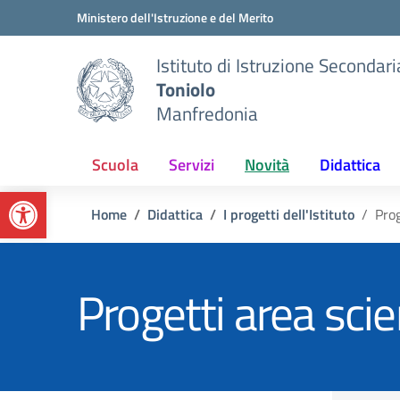
Vai ai contenuti
Vai al menu di navigazione
Vai al footer
Ministero dell'Istruzione e del Merito
Istituto di Istruzione Secondar
Toniolo
Manfredonia
Scuola
Servizi
Novità
Didattica
Apri la barra degli strumenti
Home
Didattica
I progetti dell'Istituto
Prog
Progetti area scie