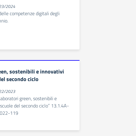
023/2024
lle competenze digitali degli
nnio.
en, sostenibili e innovativi
del secondo ciclo
022/2023
boratori green, sostenibili e
e scuole del secondo ciclo” 13.1.4A-
022-119