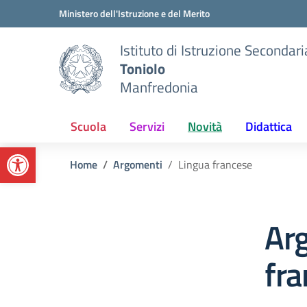
Vai ai contenuti
Vai al menu di navigazione
Vai al footer
Ministero dell'Istruzione e del Merito
Istituto di Istruzione Secondar
Toniolo
Manfredonia
Scuola
Servizi
Novità
Didattica
Apri la barra degli strumenti
Home
Argomenti
Lingua francese
Ar
fr