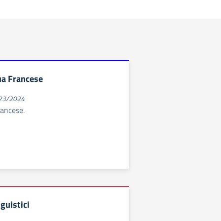
ua Francese
023/2024
rancese.
guistici