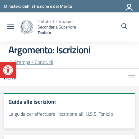
Vai ai contenuti
Vai al menu di navigazione
Vai al footer
Ministero dell'Istruzione e del Merito
Istituto di Istruzione
Secondaria Superiore
Toniolo
Argomento: Iscrizioni
Apri la barra degli strumenti
Stampa / Condividi
FILTRI
Guida alle iscrizioni
La guida per effettuare l'iscrizione all' I.I.S.S. Toniolo