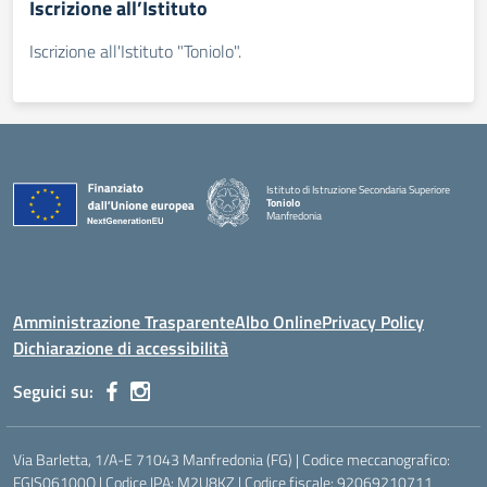
Iscrizione all’Istituto
Iscrizione all'Istituto "Toniolo".
Istituto di Istruzione Secondaria Superiore
Toniolo
Manfredonia
Amministrazione Trasparente
Albo Online
Privacy Policy
Dichiarazione di accessibilità
Seguici su:
Via Barletta, 1/A-E 71043 Manfredonia (FG) | Codice meccanografico:
FGIS06100Q | Codice IPA: M2U8KZ | Codice fiscale: 92069210711