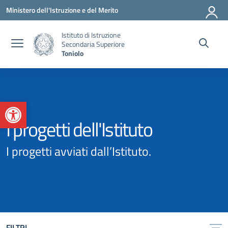
Vai ai contenuti
Vai al menu di navigazione
Vai al footer
Ministero dell'Istruzione e del Merito
Istituto di Istruzione
Secondaria Superiore
Toniolo
Apri la barra degli strumenti
I progetti dell'Istituto
I progetti avviati dall’Istituto.
FILTRI