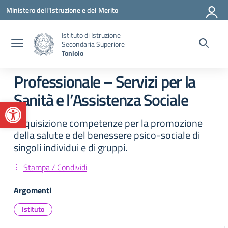
Vai ai contenuti
Vai al menu di navigazione
Vai al footer
Ministero dell'Istruzione e del Merito
Istituto di Istruzione
Secondaria Superiore
Toniolo
Professionale – Servizi per la
Sanità e l’Assistenza Sociale
Apri la barra degli strumenti
Acquisizione competenze per la promozione
della salute e del benessere psico-sociale di
singoli individui e di gruppi.
Stampa / Condividi
Argomenti
Istituto