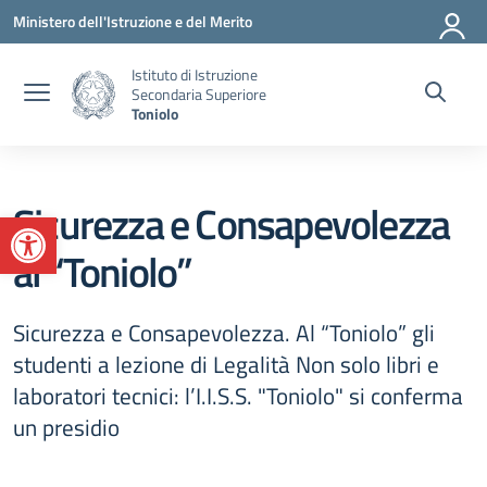
Vai ai contenuti
Vai al menu di navigazione
Vai al footer
Ministero dell'Istruzione e del Merito
Istituto di Istruzione
Secondaria Superiore
Toniolo
Sicurezza e Consapevolezza
Apri la barra degli strumenti
al “Toniolo”
Sicurezza e Consapevolezza. Al “Toniolo” gli
studenti a lezione di Legalità Non solo libri e
laboratori tecnici: l’I.I.S.S. "Toniolo" si conferma
un presidio