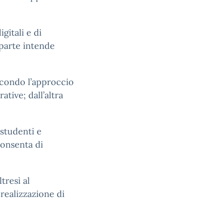
itali e di
parte intende
econdo l’approccio
tive; dall’altra
studenti e
consenta di
tresì al
realizzazione di