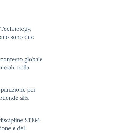
 Technology,
ismo sono due
contesto globale
ciale nella
eparazione per
buendo alla
 discipline STEM
ione e del