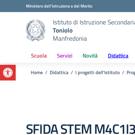
Vai ai contenuti
Vai al menu di navigazione
Vai al footer
Ministero dell'Istruzione e del Merito
Istituto di Istruzione Secondar
Toniolo
Manfredonia
Scuola
Servizi
Novità
Didattica
Apri la barra degli strumenti
Home
Didattica
I progetti dell'Istituto
Pro
SFIDA STEM M4C1I3