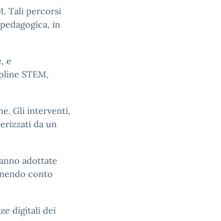
. Tali percorsi
 pedagogica, in
, e
ipline STEM,
e. Gli interventi,
terizzati da un
rranno adottate
tenendo conto
e digitali dei