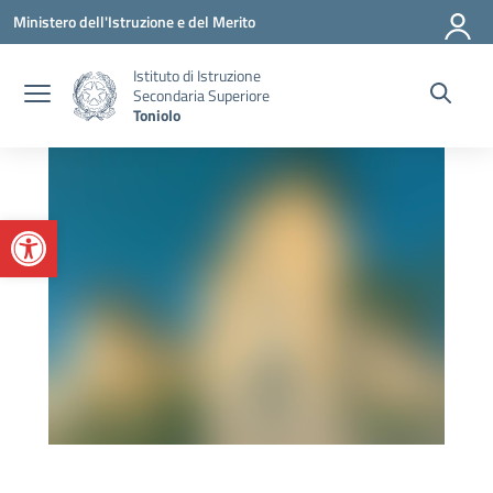
Vai ai contenuti
Vai al menu di navigazione
Vai al footer
Ministero dell'Istruzione e del Merito
Istituto di Istruzione
Secondaria Superiore
Toniolo
Apri la barra degli strumenti