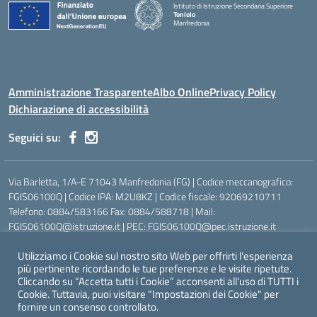
Istituto di Istruzione Secondaria Superiore
Toniolo
Manfredonia
Amministrazione Trasparente
Albo Online
Privacy Policy
Dichiarazione di accessibilità
Seguici su:
Via Barletta, 1/A-E 71043 Manfredonia (FG) | Codice meccanografico:
FGIS06100Q | Codice IPA: M2U8KZ | Codice fiscale: 92069210711
Telefono: 0884/583166 Fax: 0884/588718 | Mail:
FGIS06100Q@istruzione.it | PEC: FGIS06100Q@pec.istruzione.it
Ufficio Scolastico Regionale:
https://www.pugliausr.gov.it/
Utilizziamo i Cookie sul nostro sito Web per offrirti l'esperienza
Ufficio Scolastico Territoriale:
https://www.ustfoggia.it
più pertinente ricordando le tue preferenze e le visite ripetute.
Comune:
https://www.comune.manfredonia.fg.it
Cliccando su “Accetta tutti i Cookie” acconsenti all'uso di TUTTI i
Cookie. Tuttavia, puoi visitare "Impostazioni dei Cookie" per
fornire un consenso controllato.
Concept & Design by Designers Italia