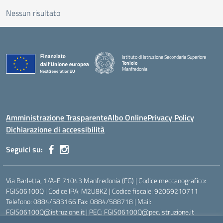
Nessun risultato
Istituto di Istruzione Secondaria Superiore
Toniolo
Manfredonia
Amministrazione Trasparente
Albo Online
Privacy Policy
Dichiarazione di accessibilità
Seguici su:
Via Barletta, 1/A-E 71043 Manfredonia (FG) | Codice meccanografico:
FGIS06100Q | Codice IPA: M2U8KZ | Codice fiscale: 92069210711
Telefono: 0884/583166 Fax: 0884/588718 | Mail:
FGIS06100Q@istruzione.it | PEC: FGIS06100Q@pec.istruzione.it
Ufficio Scolastico Regionale:
https://www.pugliausr.gov.it/