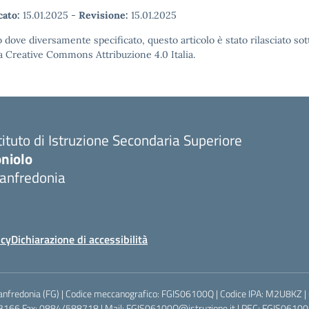
cato:
15.01.2025
-
Revisione:
15.01.2025
 dove diversamente specificato, questo articolo è stato rilasciato sot
a Creative Commons Attribuzione 4.0 Italia.
tituto di Istruzione Secondaria Superiore
oniolo
anfredonia
icy
Dichiarazione di accessibilità
anfredonia (FG) | Codice meccanografico: FGIS06100Q | Codice IPA: M2U8KZ |
3166 Fax: 0884/588718 | Mail: FGIS06100Q@istruzione.it | PEC: FGIS06100Q