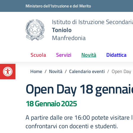
Vai ai contenuti
Vai al menu di navigazione
Vai al footer
Ministero dell'Istruzione e del Merito
Istituto di Istruzione Secondar
Toniolo
Manfredonia
Scuola
Servizi
Novità
Didattica
Apri la barra degli strumenti
Home
Novità
Calendario eventi
Open Day 
Open Day 18 gennai
18 Gennaio 2025
A partire dalle ore 16:00 potete visitare l
confrontarvi con docenti e studenti.