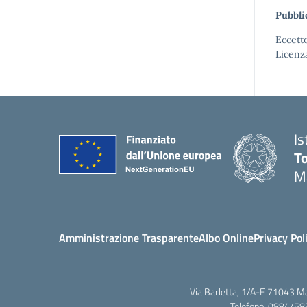
Pubbli
Eccetto
Licenz
Is
T
M
Amministrazione Trasparente
Albo Online
Privacy Pol
Via Barletta, 1/A-E 71043 M
Telefono: 0884/58