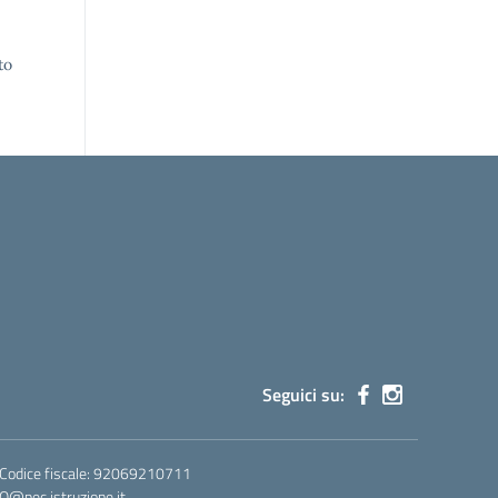
to
Seguici su:
 Codice fiscale: 92069210711
@pec.istruzione.it