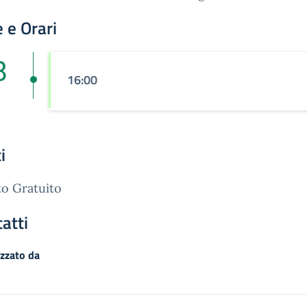
 e Orari
8
16:00
n
i
o Gratuito
atti
zzato da