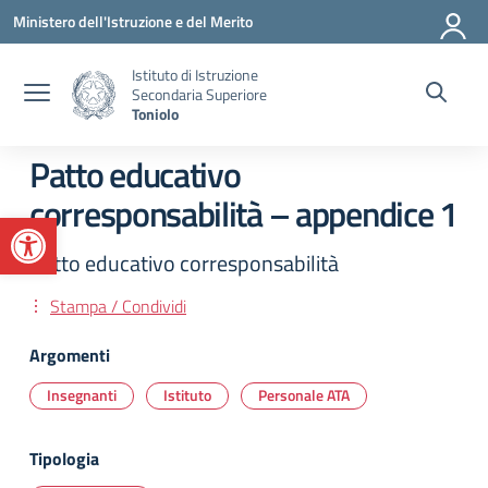
Vai ai contenuti
Vai al menu di navigazione
Vai al footer
Ministero dell'Istruzione e del Merito
Istituto di Istruzione
Secondaria Superiore
Toniolo
Patto educativo
corresponsabilità – appendice 1
Apri la barra degli strumenti
Patto educativo corresponsabilità
Stampa / Condividi
Argomenti
Insegnanti
Istituto
Personale ATA
Tipologia