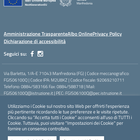
Manfredonia
Amministrazione Trasparente
Albo Online
Privacy Policy
Dichiarazione di accessibilità
Seguici su:
Via Barletta, 1/A-E 71043 Manfredonia (FG) | Codice meccanografico:
FGIS06100Q | Codice IPA: M2U8KZ | Codice fiscale: 92069210711
Telefono: 0884/583166 Fax: 0884/588718 | Mail:
FGIS06100Q@istruzione.it | PEC: FGIS06100Q@pec.istruzione.it
Ufficio Scolastico Regionale:
https://www.pugliausr.gov.it/
Utilizziamo i Cookie sul nostro sito Web per offrirti l'esperienza
Ufficio Scolastico Territoriale:
https://www.ustfoggia.it
più pertinente ricordando le tue preferenze e le visite ripetute.
Comune:
https://www.comune.manfredonia.fg.it
Cliccando su “Accetta tutti i Cookie” acconsenti all'uso di TUTTI i
Cookie. Tuttavia, puoi visitare "Impostazioni dei Cookie" per
fornire un consenso controllato.
Concept & Design by Designers Italia