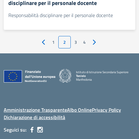
disciplinare per il personale docente
Responsabilità disciplinare per il personale docente
1
2
3
4
Pagina precedente
Pagina successiva
Istituto di Istruzione Secondaria Superiore
Toniolo
Manfredonia
Amministrazione Trasparente
Albo Online
Privacy Policy
Dichiarazione di accessibilità
Seguici su: