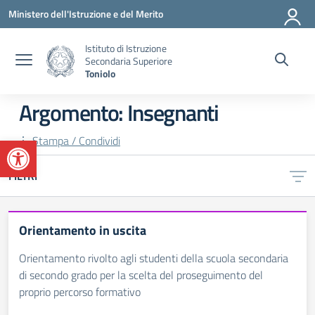
Vai ai contenuti
Vai al menu di navigazione
Vai al footer
Ministero dell'Istruzione e del Merito
Istituto di Istruzione
Secondaria Superiore
Toniolo
Argomento: Insegnanti
Apri la barra degli strumenti
Stampa / Condividi
FILTRI
Orientamento in uscita
Orientamento rivolto agli studenti della scuola secondaria
di secondo grado per la scelta del proseguimento del
proprio percorso formativo