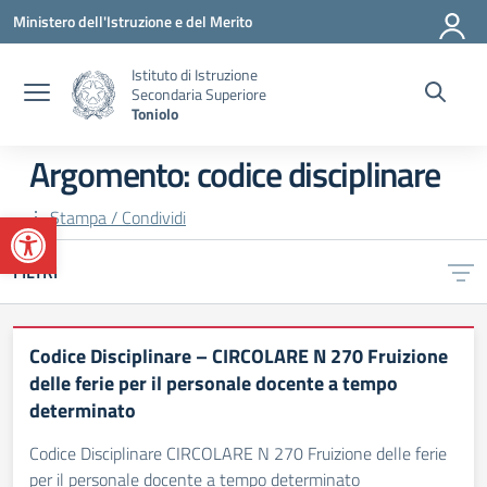
Vai ai contenuti
Vai al menu di navigazione
Vai al footer
Ministero dell'Istruzione e del Merito
Istituto di Istruzione
Secondaria Superiore
Toniolo
Argomento: codice disciplinare
Apri la barra degli strumenti
Stampa / Condividi
FILTRI
Codice Disciplinare – CIRCOLARE N 270 Fruizione
delle ferie per il personale docente a tempo
determinato
Codice Disciplinare CIRCOLARE N 270 Fruizione delle ferie
per il personale docente a tempo determinato